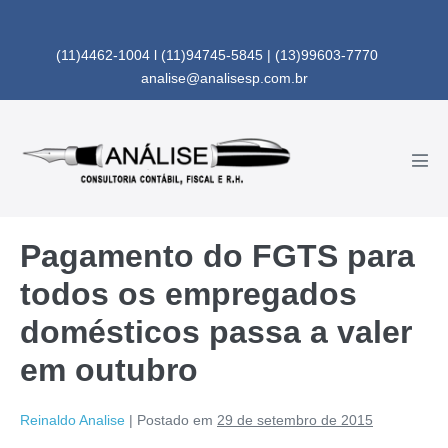
Ir
para
(11)4462-1004 l (11)94745-5845 | (13)99603-7770
o
analise@analisesp.com.br
conteúdo
Alte
men
Pagamento do FGTS para
todos os empregados
domésticos passa a valer
em outubro
Reinaldo Analise
|
Postado em
29 de setembro de 2015