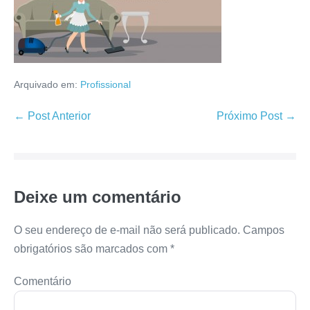
Arquivado em:
Profissional
Navegação
← Post Anterior
Próximo Post →
de
post
Deixe um comentário
O seu endereço de e-mail não será publicado.
Campos
obrigatórios são marcados com
*
Comentário