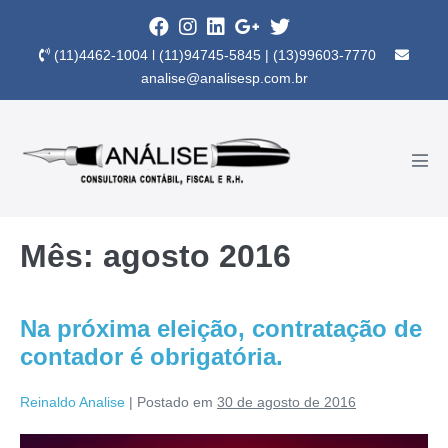
(11)4462-1004 l (11)94745-5845 | (13)99603-7770
analise@analisesp.com.br
Mês:
agosto 2016
Na próxima eleição, contratação de
contador é obrigatória.
Reinaldo Analise
|
Postado em
30 de agosto de 2016