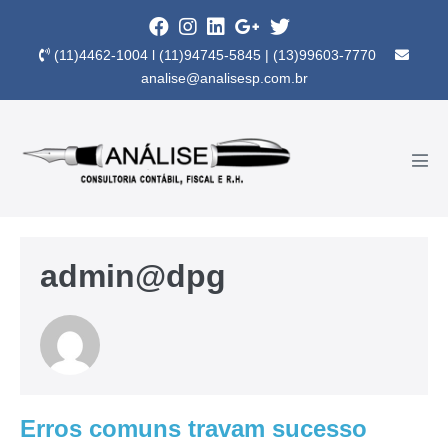
(11)4462-1004 l (11)94745-5845 | (13)99603-7770
analise@analisesp.com.br
admin@dpg
Erros comuns travam sucesso