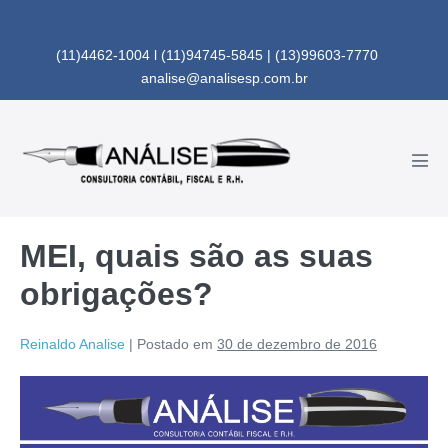
Ir
para
(11)4462-1004 l (11)94745-5845 | (13)99603-7770
o
analise@analisesp.com.br
conteúdo
Alte
men
MEI, quais são as suas
obrigações?
Reinaldo Analise
|
Postado em
30 de dezembro de 2016