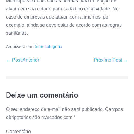
Municipais e quais são as normas para obtenção de
alvará em sua cidade para cada tipo de atividade. No
caso de empresas que atuam com alimentos, por
exemplo, ainda se deve estar de acordo com as regras
sanitárias.
Arquivado em:
Sem categoria
Navegação
← Post Anterior
Próximo Post →
de
post
Deixe um comentário
O seu endereço de e-mail não será publicado.
Campos
obrigatórios são marcados com
*
Comentário