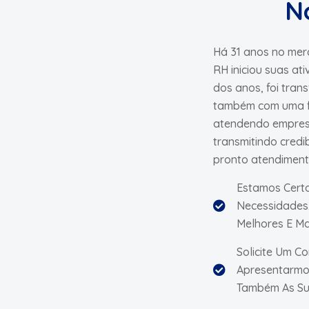
N
Há 31 anos no merc
RH iniciou suas at
dos anos, foi tran
também com uma fi
atendendo empres
transmitindo credi
pronto atendiment
Estamos Cert
Necessidades
Melhores E Ma
Solicite Um C
Apresentarmo
Também As Su