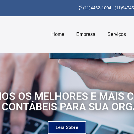
(11)4462-1004 l (11)9474
Home
Empresa
Serviços
OS OS MELHORES E MAIS C
 CONTÁBEIS PARA SUA OR
Leia Sobre