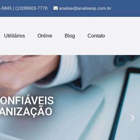
5-5845 | (13)99603-7770
analise@analisesp.com.br
Utilitários
Online
Blog
Contato
ONFIÁVEIS
GANIZAÇÃO