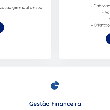
– Elabora
ização gerencial de sua
– Ad
– 
– Orienta
Gestão Financeira